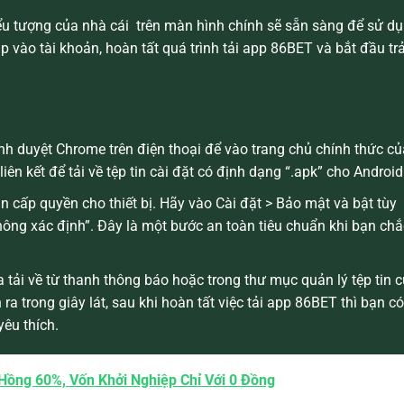
ểu tượng của nhà cái trên màn hình chính sẽ sẵn sàng để sử dụ
 vào tài khoản, hoàn tất quá trình tải app 86BET và bắt đầu trả
nh duyệt Chrome trên điện thoại để vào trang chủ chính thức củ
ên kết để tải về tệp tin cài đặt có định dạng “.apk” cho Android
cần cấp quyền cho thiết bị. Hãy vào Cài đặt > Bảo mật và bật tùy
ông xác định”. Đây là một bước an toàn tiêu chuẩn khi bạn chắ
a tải về từ thanh thông báo hoặc trong thư mục quản lý tệp tin 
 ra trong giây lát, sau khi hoàn tất việc tải app 86BET thì bạn có
yêu thích.
Hồng 60%, Vốn Khởi Nghiệp Chỉ Với 0 Đồng