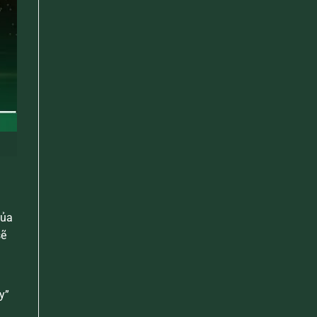
của
sẽ
y”