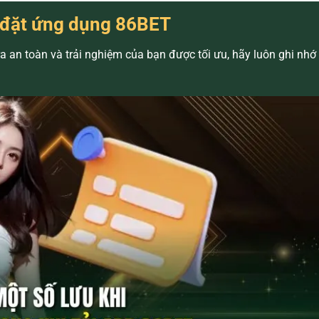
i đặt ứng dụng 86BET
a an toàn và trải nghiệm của bạn được tối ưu, hãy luôn ghi nhớ