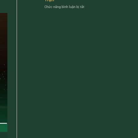
–
Thắng
Top
Chức năng bình luận bị tắt
Lớn
ở
1
Soi
Phương
Kèo
Pháp
Bóng
Soi
Đá
Chi
Tối
Tiết
Nay
Bất
Với
Bại
3
Chiến
Thuật
Giúp
Thắng
Trận