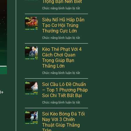
Trọng Bạn Nên Biết
Hoa
Chức năng bình luận bị tắt
ở
Hồng
Nằm
60%,
Mơ
Vốn
Siêu Nổ Hũ Hấp Dẫn
Thấy
Khởi
Tạo Cơ Hội Trúng
Vàng
Nghiệp
Thưởng Cực Lớn
Với
Chỉ
Chức năng bình luận bị tắt
ở
6
Với
Siêu
Điềm
0
Nổ
Báo
Kèo Thẻ Phạt Với 4
Đồng
Hũ
Quan
Cách Chơi Quan
Hấp
Trọng
Trọng Giúp Bạn
Dẫn
Bạn
Thắng Lớn
Tạo
Nên
Cơ
Chức năng bình luận bị tắt
Biết
ở
Hội
Kèo
Trúng
Thẻ
Soi Cầu Lô Đề Chuẩn
Thưởng
Phạt
– Top 1 Phương Pháp
0+
Cực
Với
Soi Chi Tiết Bất Bại
Lớn
4
Chức năng bình luận bị tắt
ở
Cách
Soi
Chơi
Cầu
Quan
Soi Kèo Bóng Đá Tối
Lô
Trọng
Nay Với 3 Chiến
Đề
Giúp
Thuật Giúp Thắng
Chuẩn
Bạn
Trận