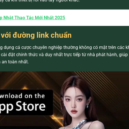
p Nhật Thao Tác Mới Nhất 2025
với đường link chuẩn
ng dụng cá cược chuyên nghiệp thường không có mặt trên các k
cài đặt chính thức và duy nhất trực tiếp từ nhà phát hành, giúp
an toàn nhất.