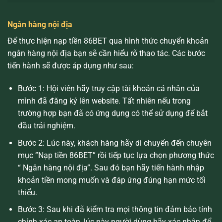
Ngân hàng nội địa
Để thực hiện nạp tiền 86BET qua hình thức chuyển khoản
ngân hàng nội địa bạn sẽ cần hiểu rõ thao tác. Các bước
tiến hành sẽ được áp dụng như sau:
Bước 1: Hội viên hãy truy cập tài khoản cá nhân của
mình đã đăng ký lên website. Tất nhiên nếu trong
trường hợp bạn đã có ứng dụng có thể sử dụng để bắt
đầu trải nghiệm.
Bước 2: Lúc này, khách hàng hãy di chuyển đến chuyên
mục ”Nạp tiền 86BET” rồi tiếp tục lựa chọn phương thức
“ Ngân hàng nội địa”. Sau đó bạn hãy tiến hành nhập
khoản tiền mong muốn và đáp ứng đúng hạn mức tối
thiểu.
Bước 3: Sau khi đã kiểm tra mọi thông tin đảm bảo tính
chính xác an toàn, lúc này người dùng hãy xác nhận để