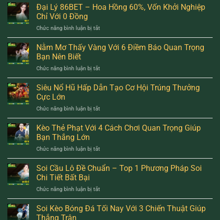
Đại Lý 86BET – Hoa Hồng 60%, Vốn Khởi Nghiệp
Chỉ Với 0 Đồng
Chức năng bình luận bị tắt
ở
Đại
Lý
Nằm Mơ Thấy Vàng Với 6 Điềm Báo Quan Trọng
86BET
Bạn Nên Biết
–
Chức năng bình luận bị tắt
ở
Hoa
Nằm
Hồng
Mơ
Siêu Nổ Hũ Hấp Dẫn Tạo Cơ Hội Trúng Thưởng
60%,
Thấy
Vốn
Cực Lớn
Vàng
Khởi
Chức năng bình luận bị tắt
ở
Với
Nghiệp
Siêu
6
Chỉ
Nổ
Kèo Thẻ Phạt Với 4 Cách Chơi Quan Trọng Giúp
Điềm
Với
Hũ
Báo
Bạn Thắng Lớn
0
Hấp
Quan
Đồng
Chức năng bình luận bị tắt
ở
Dẫn
Trọng
Kèo
Tạo
Bạn
Thẻ
Soi Cầu Lô Đề Chuẩn – Top 1 Phương Pháp Soi
Cơ
Nên
Phạt
Hội
Chi Tiết Bất Bại
Biết
Với
Trúng
Chức năng bình luận bị tắt
ở
4
Thưởng
Soi
Cách
Cực
Cầu
Soi Kèo Bóng Đá Tối Nay Với 3 Chiến Thuật Giúp
Chơi
Lớn
Lô
Quan
Thắng Trận