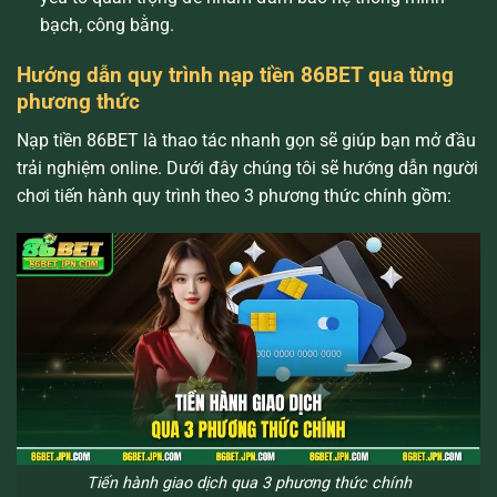
bạch, công bằng.
Hướng dẫn quy trình nạp tiền 86BET qua từng
phương thức
Nạp tiền 86BET là thao tác nhanh gọn sẽ giúp bạn mở đầu
trải nghiệm online. Dưới đây chúng tôi sẽ hướng dẫn người
chơi tiến hành quy trình theo 3 phương thức chính gồm:
Tiến hành giao dịch qua 3 phương thức chính