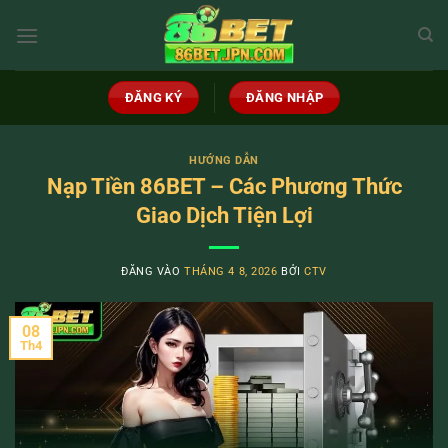
Bỏ
qua
nội
dung
ĐĂNG KÝ
ĐĂNG NHẬP
HƯỚNG DẪN
Nạp Tiền 86BET – Các Phương Thức
Giao Dịch Tiện Lợi
ĐĂNG VÀO
THÁNG 4 8, 2026
BỞI
CTV
08
Th4