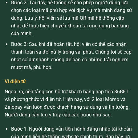
Bước 2: Tại đây, hệ thống sẽ cho phép người dùng lựa
chọn các loại mã phù hợp với dịch vụ mà mình đang sử
dụng. Lưu ý, hội viên sẽ lưu mã QR mã hệ thống cập
nhật để thực hiện chuyển khoản tại ứng dụng banking
của mình.
Bước 3: Sau khi đã hoàn tất, hội viên có thể xác nhận
thanh toán và đợi xử lý trong vài phút. Chúng tôi sẽ cập
nhật số dư nhanh chóng để bạn có những trải nghiệm
mượt mà, phù hợp.
Ví điện tử
Ngoài ra, nền tảng còn hỗ trợ khách hàng nạp tiền 86BET
và phương thức ví điện tử. Hiện nay, với 2 loại Momo và
Zalopay vẫn luôn được khách hàng sử dụng và tin tưởng.
Người dùng cần lưu ý truy cập các bước như sau:
Bước 1: Người dùng vẫn tiến hành đăng nhập tài khoản
của mình liên hệ thống website chính thức. Bạn hãy lưu