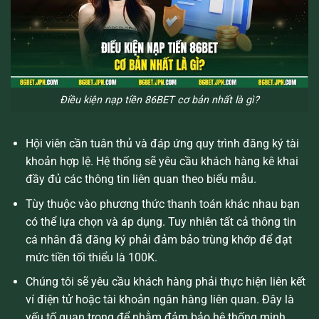
Điều kiện nạp tiền 86BET cơ bản nhất là gì?
Hội viên cần tuân thủ và đáp ứng quy trình đăng ký tài
khoản hợp lệ. Hệ thống sẽ yêu cầu khách hàng kê khai
đầy đủ các thông tin liên quan theo biểu mẫu.
Tùy thuộc vào phương thức thanh toán khác nhau bạn
có thể lựa chọn và áp dụng. Tuy nhiên tất cả thông tin
cá nhân đã đăng ký phải đảm bảo trùng khớp để đạt
mức tiền tối thiểu là 100K.
Chúng tôi sẽ yêu cầu khách hàng phải thực hiện liên kết
ví điện tử hoặc tài khoản ngân hàng liên quan. Đây là
yếu tố quan trọng để nhằm đảm bảo hệ thống minh