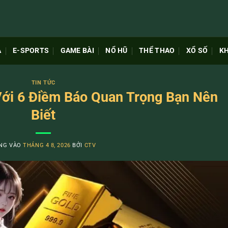
À
E-SPORTS
GAME BÀI
NỔ HŨ
THỂ THAO
XỔ SỐ
KH
TIN TỨC
ới 6 Điềm Báo Quan Trọng Bạn Nên
Biết
NG VÀO
THÁNG 4 8, 2026
BỞI
CTV