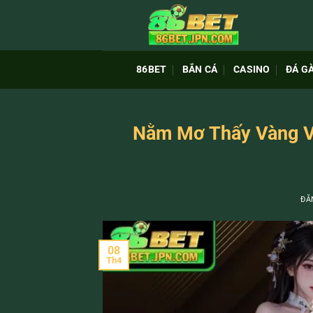
Bỏ
qua
nội
dung
86BET
BẮN CÁ
CASINO
ĐÁ G
Nằm Mơ Thấy Vàng V
ĐĂ
08
Th4