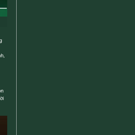
g
nh,
on
ời