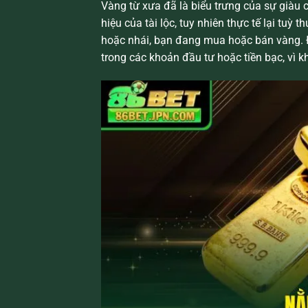
Vàng từ xưa đã là biểu trưng của sự giàu 
hiệu của tài lộc, tuy nhiên thực tế lại tuỳ
hoặc nhái, bạn đang mua hoặc bán vàng. Đ
trong các khoản đầu tư hoặc tiền bạc, vì k