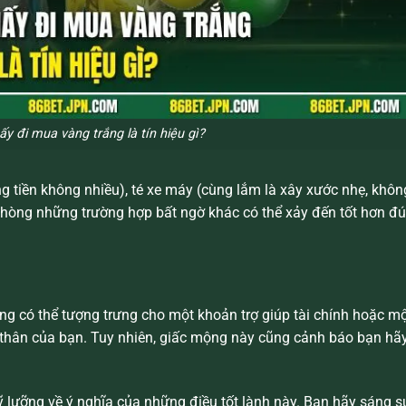
y đi mua vàng trắng là tín hiệu gì?
ợng tiền không nhiều), té xe máy (cùng lắm là xây xước nhẹ, khôn
phòng những trường hợp bất ngờ khác có thể xảy đến tốt hơn đ
g có thể tượng trưng cho một khoản trợ giúp tài chính hoặc m
i thân của bạn. Tuy nhiên, giấc mộng này cũng cảnh báo bạn hã
 lưỡng về ý nghĩa của những điều tốt lành này. Bạn hãy sáng s