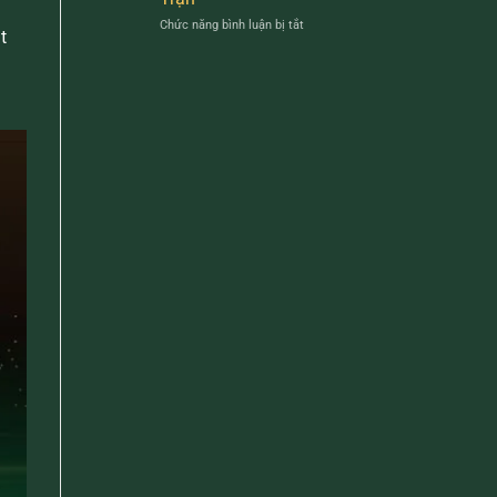
–
Thắng
Top
Chức năng bình luận bị tắt
Lớn
ở
t
1
Soi
Phương
Kèo
Pháp
Bóng
Soi
Đá
Chi
Tối
Tiết
Nay
Bất
Với
Bại
3
Chiến
Thuật
Giúp
Thắng
Trận