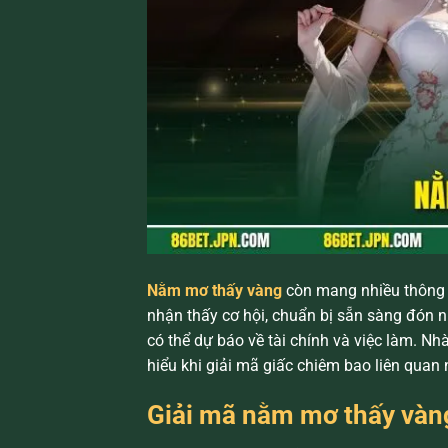
Nằm mơ thấy vàng
còn mang nhiều thông đi
nhận thấy cơ hội, chuẩn bị sẵn sàng đón n
có thể dự báo về tài chính và việc làm. N
hiểu khi giải mã giấc chiêm bao liên quan 
Giải mã nằm mơ thấy vàn