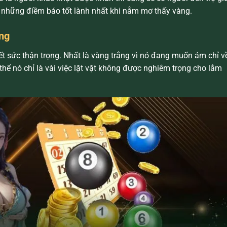
i những điềm báo tốt lành nhất khi nằm mơ thấy vàng.
ắng
t sức thận trọng. Nhất là vàng trắng vì nó đang muốn ám chỉ v
hể nó chỉ là vài việc lặt vặt không được nghiêm trọng cho lắm