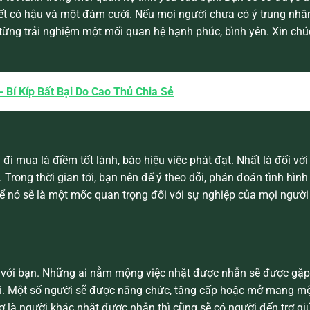
kết có hậu và một đám cưới. Nếu mọi người chưa có ý trung nhâ
từng trải nghiệm một mối quan hệ hạnh phúc, bình yên. Xin chú
- Bí Kíp Bất Bại Do Cao Thủ Chia Sẻ
i mua là điềm tốt lành, báo hiệu việc phát đạt. Nhất là đối với
Trong thời gian tới, bạn nên để ý theo dõi, phán đoán tình hình
thể nó sẽ là một mốc quan trọng đối với sự nghiệp của mọi người
ề với bạn. Những ai nằm mộng việc nhặt được nhẫn sẽ được gặp
ới. Một số người sẽ được nâng chức, tăng cấp hoặc mở mang m
ơ là người khác nhặt được nhẫn thì cũng sẽ có người đến trợ gi