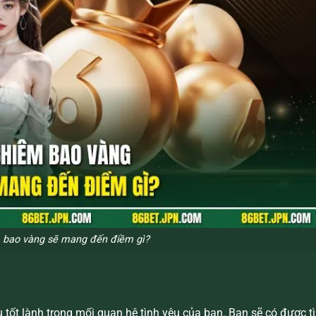
 bao vàng sẽ mang đến điềm gì?
tốt lành trong mối quan hệ tình yêu của bạn. Bạn sẽ có được t