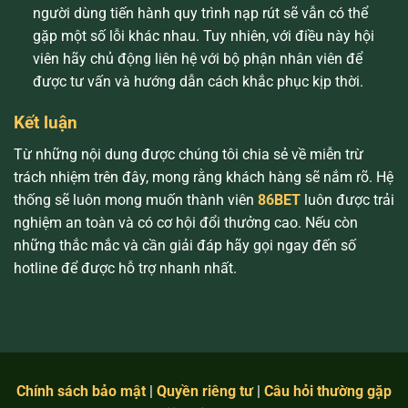
người dùng tiến hành quy trình nạp rút sẽ vẫn có thể
gặp một số lỗi khác nhau. Tuy nhiên, với điều này hội
viên hãy chủ động liên hệ với bộ phận nhân viên để
được tư vấn và hướng dẫn cách khắc phục kịp thời.
Kết luận
Từ những nội dung được chúng tôi chia sẻ về miễn trừ
trách nhiệm trên đây, mong rằng khách hàng sẽ nắm rõ. Hệ
thống sẽ luôn mong muốn thành viên
86BET
luôn được trải
nghiệm an toàn và có cơ hội đổi thưởng cao. Nếu còn
những thắc mắc và cần giải đáp hãy gọi ngay đến số
hotline để được hỗ trợ nhanh nhất.
Chính sách bảo mật
|
Quyền riêng tư
|
Câu hỏi thường gặp