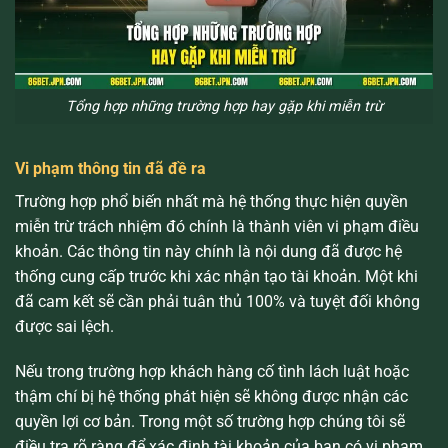
Tổng hợp những trường hợp hay gặp khi miễn trừ
Vi phạm thông tin đã đề ra
Trường hợp phổ biến nhất mà hệ thống thực hiện quyền
miễn trừ trách nhiệm đó chính là thành viên vi phạm điều
khoản. Các thông tin này chính là nội dung đã được hệ
thống cung cấp trước khi xác nhận tạo tài khoản. Một khi
đã cam kết sẽ cần phải tuân thủ 100% và tuyệt đối không
được sai lệch.
Nếu trong trường hợp khách hàng cố tình lách luật hoặc
thậm chí bị hệ thống phát hiện sẽ không được nhận các
quyền lợi cơ bản. Trong một số trường hợp chúng tôi sẽ
điều tra rõ ràng để xác định tài khoản của bạn có vi phạm