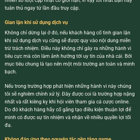
nhiên số lượt cập nhật có giới hạn, vì vậy tốt nhất bạn hãy
tuân thủ ngay từ lần đầu truy cập.
Gian lận khi sử dụng dịch vụ
Không chỉ dừng lại ở đó, nếu khách hàng cố tình gian lận
khi sử dụng dịch vụ cũng sẽ được quy vào nội dung miễn
trừ trách nhiệm. Điều này không chỉ gây ra những hành vi
tiêu cực mà còn làm ảnh hưởng tới uy tín của nhà cái. Bởi
mục tiêu chung là tạo nên một môi trường an toàn và minh
bạch.
Nếu trong trường hợp phát hiện những hành vi này chúng
tôi sẽ nghiêm chỉnh xử lý. Đây được coi là trường hợp nặng
nhất và rất kiêng kỵ khi hội viên tham gia cá cược online.
Do đó khách hàng hãy cố gắng tạo điều kiện thuận lợi để
mình có được sự tín nhiệm và nhận về nhiều quyền lợi tối
đa.
Không đáp ứng theo nguyên tắc nền tảng game