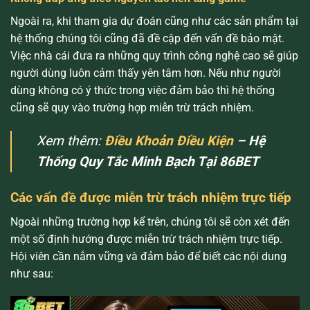
Ngoài ra, khi tham gia dự đoán cũng như các sản phẩm tại
hệ thống chúng tôi cũng đã đề cập đến vấn đề bảo mật.
Việc nhà cái đưa ra những quy trình công nghệ cao sẽ giúp
người dùng luôn cảm thấy yên tâm hơn. Nếu như người
dùng không có ý thức trong việc đảm bảo thì hệ thống
cũng sẽ quy vào trường hợp miễn trừ trách nhiệm.
Xem thêm:
Điều Khoản Điều Kiện
– Hệ
Thống Quy Tắc Minh Bạch Tại 86BET
Các vấn đề được miễn trừ trách nhiệm trực tiếp
Ngoài những trường hợp kể trên, chúng tôi sẽ còn xét đến
một số định hướng được miễn trừ trách nhiệm trực tiếp.
Hội viên cần nắm vững và đảm bảo để biết các nội dung
như sau: