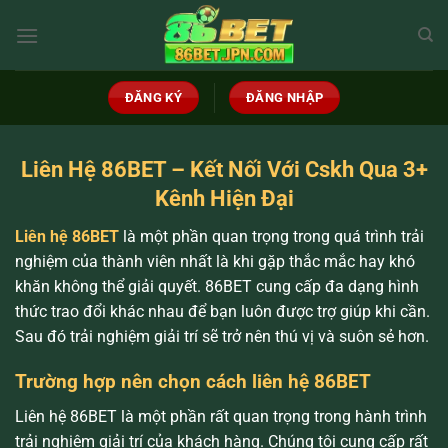
Bỏ
qua
nội
dung
ĐĂNG KÝ
ĐĂNG NHẬP
Liên Hệ 86BET – Kết Nối Với Cskh Qua 3+
Kênh Hiện Đại
Liên hệ 86BET
là một phần quan trọng trong quá trình trải
nghiệm của thành viên nhất là khi gặp thắc mắc hay khó
khăn không thể giải quyết. 86BET cung cấp đa dạng hình
thức trao đổi khác nhau để bạn luôn được trợ giúp khi cần.
Sau đó trải nghiệm giải trí sẽ trở nên thú vị và suôn sẻ hơn.
Trường hợp nên chọn cách liên hệ 86BET
Liên hệ 86BET là một phần rất quan trọng trong hành trình
trải nghiệm giải trí của khách hàng. Chúng tôi cung cấp rất