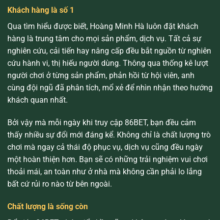
Khách hàng là số 1
Qua tìm hiểu được biết, Hoàng Minh Hà luôn đặt khách
hàng là trung tâm cho mọi sản phẩm, dịch vụ. Tất cả sự
nghiên cứu, cải tiến hay nâng cấp đều bắt nguồn từ nghiên
cứu hành vi, thị hiếu người dùng. Thông qua thống kê lượt
người chơi ở từng sản phẩm, phản hồi từ hội viên, anh
cùng đội ngũ đã phân tích, mổ xẻ để nhìn nhận theo hướng
khách quan nhất.
Bởi vậy mà mỗi ngày khi truy cập 86BET, bạn đều cảm
thấy nhiều sự đổi mới đáng kể. Không chỉ là chất lượng trò
chơi mà ngay cả thái độ phục vụ, dịch vụ cũng đều ngày
một hoàn thiện hơn. Bạn sẽ có những trải nghiệm vui chơi
thoải mái, an toàn như ở nhà mà không cần phải lo lắng
bất cứ rủi ro nào từ bên ngoài.
Chất lượng là sống còn