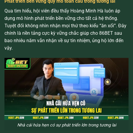
Phát triển bền vững quy mô toàn cầu trong tương lai
Qua tìm hiểu, hội viên đều thấy Hoàng Minh Hà luôn áp
dụng mô hình phát triển bền vững cho tất cả hệ thống.
Tuyệt đối không nhìn nhận mọi thứ theo kiểu “ăn xổi”. Đây
chính là nền tảng cực kỳ vững chắc giúp cho 86BET sau
bao nhiêu năm vẫn nhận về sự tín nhiệm, ủng hộ lớn đến
vậy.
Nhà cái hứa hẹn có sự phát triển lớn trong tương lai