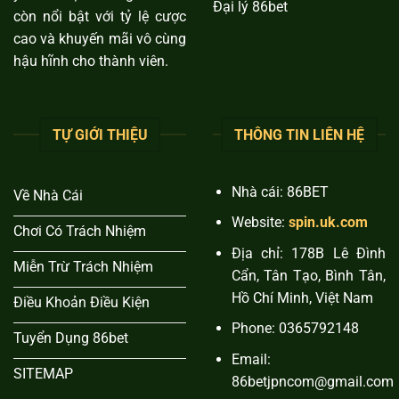
Đại lý 86bet
còn nổi bật với tỷ lệ cược
cao và khuyến mãi vô cùng
hậu hĩnh cho thành viên.
TỰ GIỚI THIỆU
THÔNG TIN LIÊN HỆ
Nhà cái: 86BET
Về Nhà Cái
Website:
spin.uk.com
Chơi Có Trách Nhiệm
Địa chỉ: 178B Lê Đình
Miễn Trừ Trách Nhiệm
Cẩn, Tân Tạo, Bình Tân,
Hồ Chí Minh, Việt Nam
Điều Khoản Điều Kiện
Phone: 0365792148
Tuyển Dụng 86bet
Email:
SITEMAP
86betjpncom@gmail.com