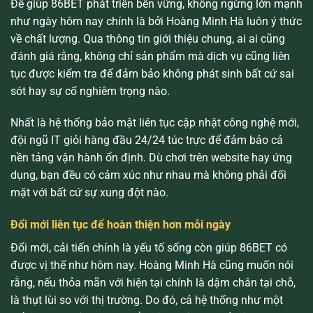
Để giúp 86BET phát triển bền vững, không ngừng lớn mạnh
như ngày hôm nay chính là bởi Hoàng Minh Hà luôn ý thức
về chất lượng. Qua thông tin giới thiệu chung, ai ai cũng
đánh giá rằng, không chỉ sản phẩm mà dịch vụ cũng liên
tục được kiểm tra để đảm bảo không phát sinh bất cứ sai
sót hay sự cố nghiêm trọng nào.
Nhất là hệ thống bảo mật liên tục cập nhật công nghệ mới,
đội ngũ IT giỏi hàng đầu 24/24 túc trực để đảm bảo cả
nền tảng vận hành ổn định. Dù chơi trên website hay ứng
dụng, bạn đều có cảm xúc như nhau mà không phải đối
mặt với bất cứ sự xung đột nào.
Đổi mới liên tục để hoàn thiện hơn mỗi ngày
Đổi mới, cải tiến chính là yếu tố sống còn giúp 86BET có
được vị thế như hôm nay. Hoàng Minh Hà cũng muốn nói
rằng, nếu thỏa mãn với hiện tại chính là dậm chân tại chỗ,
là thụt lùi so với thị trường. Do đó, cả hệ thống như một