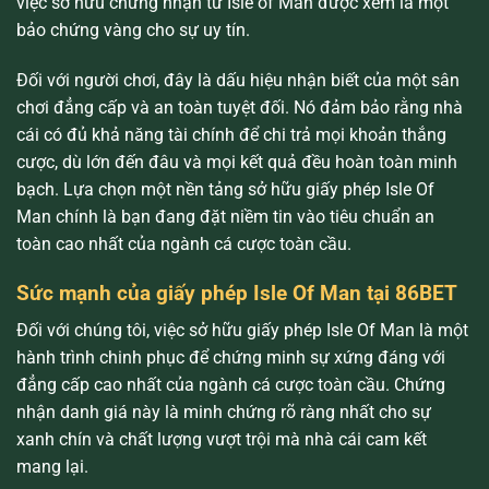
việc sở hữu chứng nhận từ Isle of Man được xem là một
bảo chứng vàng cho sự uy tín.
Đối với người chơi, đây là dấu hiệu nhận biết của một sân
chơi đẳng cấp và an toàn tuyệt đối. Nó đảm bảo rằng nhà
cái có đủ khả năng tài chính để chi trả mọi khoản thắng
cược, dù lớn đến đâu và mọi kết quả đều hoàn toàn minh
bạch. Lựa chọn một nền tảng sở hữu giấy phép Isle Of
Man chính là bạn đang đặt niềm tin vào tiêu chuẩn an
toàn cao nhất của ngành cá cược toàn cầu.
Sức mạnh của giấy phép Isle Of Man tại 86BET
Đối với chúng tôi, việc sở hữu giấy phép Isle Of Man là một
hành trình chinh phục để chứng minh sự xứng đáng với
đẳng cấp cao nhất của ngành cá cược toàn cầu. Chứng
nhận danh giá này là minh chứng rõ ràng nhất cho sự
xanh chín và chất lượng vượt trội mà nhà cái cam kết
mang lại.