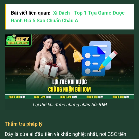
Bài viết liên quan:
Xì Dách - Top 1 Tựa Game Được
Đánh Giá 5 Sao Chuẩn Châu Á
Lợi thế khi được chứng nhận bởi IOM
Thẩm tra pháp lý
Đây là cửa ải đầu tiên và khắc nghiệt nhất, nơi GSC tiến