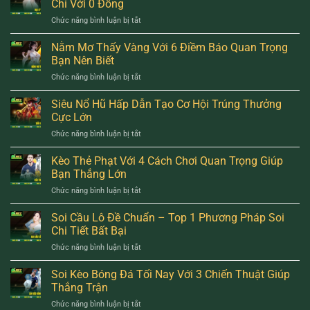
Chỉ Với 0 Đồng
Chức năng bình luận bị tắt
ở
Đại
Lý
Nằm Mơ Thấy Vàng Với 6 Điềm Báo Quan Trọng
86BET
Bạn Nên Biết
–
Chức năng bình luận bị tắt
ở
Hoa
Nằm
Hồng
Mơ
Siêu Nổ Hũ Hấp Dẫn Tạo Cơ Hội Trúng Thưởng
60%,
Thấy
Vốn
Cực Lớn
Vàng
Khởi
Chức năng bình luận bị tắt
ở
Với
Nghiệp
Siêu
6
Chỉ
Nổ
Kèo Thẻ Phạt Với 4 Cách Chơi Quan Trọng Giúp
Điềm
Với
Hũ
Báo
Bạn Thắng Lớn
0
Hấp
Quan
Đồng
Chức năng bình luận bị tắt
ở
Dẫn
Trọng
Kèo
Tạo
Bạn
Thẻ
Soi Cầu Lô Đề Chuẩn – Top 1 Phương Pháp Soi
Cơ
Nên
Phạt
Hội
Chi Tiết Bất Bại
Biết
Với
Trúng
Chức năng bình luận bị tắt
ở
4
Thưởng
Soi
Cách
Cực
Cầu
Soi Kèo Bóng Đá Tối Nay Với 3 Chiến Thuật Giúp
Chơi
Lớn
Lô
Quan
Thắng Trận
Đề
Trọng
Chức năng bình luận bị tắt
ở
Chuẩn
Giúp