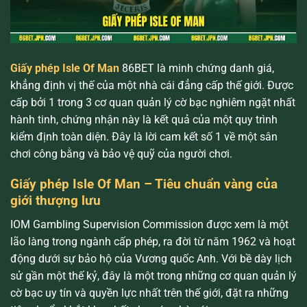
Giấy phép Isle Of Man
86BET là minh chứng danh giá,
khẳng định vị thế của một nhà cái đẳng cấp thế giới. Được
cấp bởi 1 trong 3 cơ quan quản lý cờ bạc nghiêm ngặt nhất
hành tinh, chứng nhận này là kết quả của một quy trình
kiểm định toàn diện. Đây là lời cam kết số 1 về một sân
chơi công bằng và bảo vệ quỹ của người chơi.
Giấy phép Isle Of Man – Tiêu chuẩn vàng của
giới thượng lưu
IOM Gambling Supervision Commission được xem là một
lão làng trong ngành cấp phép, ra đời từ năm 1962 và hoạt
động dưới sự bảo hộ của Vương quốc Anh. Với bề dày lịch
sử gần một thế kỷ, đây là một trong những cơ quan quản lý
cờ bạc uy tín và quyền lực nhất trên thế giới, đặt ra những