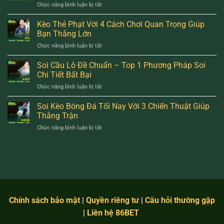
Chức năng bình luận bị tắt
ở
Với
Nghiệp
Siêu
6
Chỉ
Nổ
Kèo Thẻ Phạt Với 4 Cách Chơi Quan Trọng Giúp
Điềm
Với
Hũ
Báo
Bạn Thắng Lớn
0
Hấp
Quan
Đồng
Chức năng bình luận bị tắt
ở
Dẫn
Trọng
Kèo
Tạo
Bạn
Thẻ
Soi Cầu Lô Đề Chuẩn – Top 1 Phương Pháp Soi
Cơ
Nên
Phạt
Hội
Chi Tiết Bất Bại
Biết
Với
Trúng
Chức năng bình luận bị tắt
ở
4
Thưởng
Soi
Cách
Cực
Cầu
Soi Kèo Bóng Đá Tối Nay Với 3 Chiến Thuật Giúp
Chơi
Lớn
Lô
Quan
Thắng Trận
Đề
Trọng
Chức năng bình luận bị tắt
ở
Chuẩn
Giúp
Soi
–
Bạn
Kèo
Top
Thắng
Bóng
1
Lớn
Đá
Phương
Tối
Pháp
Nay
Soi
Với
Chi
3
Tiết
Chính sách bảo mật
|
Quyền riêng tư
|
Câu hỏi thường gặp
Chiến
Bất
|
Liên hệ 86BET
Thuật
Bại
Giúp