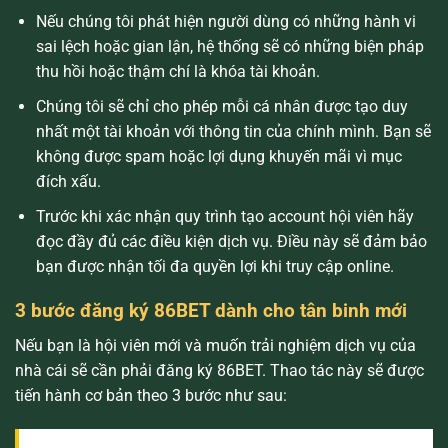
Nếu chúng tôi phát hiện người dùng có những hành vi
sai lệch hoặc gian lận, hệ thống sẽ có những biện pháp
thu hồi hoặc thậm chí là khóa tài khoản.
Chúng tôi sẽ chỉ cho phép mỗi cá nhân được tạo duy
nhất một tài khoản với thông tin của chính mình. Bạn sẽ
không được spam hoặc lợi dụng khuyến mãi vì mục
đích xấu.
Trước khi xác nhận quy trình tạo account hội viên hãy
đọc đầy đủ các điều kiện dịch vụ. Điều này sẽ đảm bảo
bạn được nhận tối đa quyền lợi khi truy cập online.
3 bước đăng ký 86BET dành cho tân binh mới
Nếu bạn là hội viên mới và muốn trải nghiệm dịch vụ của
nhà cái sẽ cần phải đăng ký 86BET. Thao tác này sẽ được
tiến hành cơ bản theo 3 bước như sau: