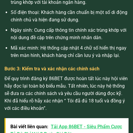
trùng khớp với tài khoản ngân hàng.
Số điện thoại: Khách hàng cần chuẩn bị một số di động
chính chủ và hiện đang sử dụng.
Ngày sinh: Cung cấp thông tin chính xác trùng khớp với
nội dung đề cập trên chứng minh nhân dân.
Mã xác minh: Hệ thống cập nhật 4 chữ số hiển thị ngay
trên màn hình, khách hàng chỉ cần lưu ý và nhập lại.
Bước 3: Kiểm tra và xác nhận các chính sách
Để quy trình đăng ký 86BET được hoàn tất lúc này hội viên
hãy đọc lại toàn bộ biểu mẫu. Tất nhiên, lúc này hệ thống
sẽ đưa ra các chính sách và yêu cầu người dùng đọc kỹ.
Khi đã hiểu rõ hãy xác nhận “ Tôi đã đủ 18 tuổi và đồng ý
với các điều khoản”.
Bài viết liên quan:
Tải App 86BET - Siêu Phẩm Cược