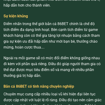
hấp dẫn hơn cho thành viên.
Sự kiện khủng
Điểm nhấn trong thế giới bắn cá 86BET chính là chế độ
tích điểm đa dạng linh hoạt. Bên cạnh tích điểm từ game
khách hàng còn có thể gia tăng lợi nhuận bằng cách tham
gia sự kiện ưu đãi hấp dẫn như mời bạn bè, thưởng chào
mừng, hoàn cược thua….
Ngoài ra mỗi game sẽ có mức đổi điểm không giống nhau
đi kèm với phần quà riêng. Điều đó giúp người tham gia có
thể đạt được mục tiêu điểm số và mang về nhiều phần
thưởng giá trị hấp dẫn.
Bắn cá 86BET có t
ính năng chuyên nghiệp
Chuyên mục cung cấp nhiều loại vũ khí hiện đại liên tục
được cập nhật với luật lệ rõ ràng. Điều đó tạo nên cảm giác