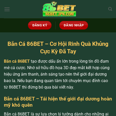
Bỏ
qua
nội
dung
ĐĂNG KÝ
ĐĂNG NHẬP
Bắn Cá 86BET – Cơ Hội Rinh Quà Khủng
Cực Kỳ Đã Tay
Bắn cá 86BET
tạo được dấu ấn lớn trong lòng tín đồ đam
mê cá cược. Nhờ sở hữu đồ họa 3D đẹp mắt kết hợp cùng
hiệu ứng âm thanh, ánh sáng tạo nên thế giới đại dương
bao la. Nếu bạn đang quan tâm tới chuyên mục đỉnh cao
từ 86BET thì đừng bỏ qua bài viết này.
Bắn cá 86BET – Tái hiện thế giới đại dương hoàn
mỹ khó quên
Bắn cá 86BET là sự lựa chọn lý tưởng dành cho những ai