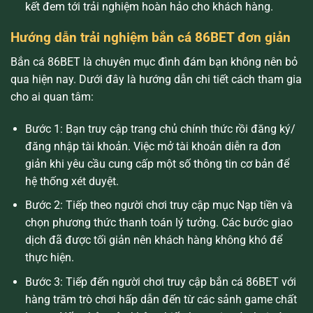
kết đem tới trải nghiệm hoàn hảo cho khách hàng.
Hướng dẫn trải nghiệm bắn cá 86BET đơn giản
Bắn cá 86BET là chuyên mục đình đám bạn không nên bỏ
qua hiện nay. Dưới đây là hướng dẫn chi tiết cách tham gia
cho ai quan tâm:
Bước 1: Bạn truy cập trang chủ chính thức rồi đăng ký/
đăng nhập tài khoản. Việc mở tài khoản diễn ra đơn
giản khi yêu cầu cung cấp một số thông tin cơ bản để
hệ thống xét duyệt.
Bước 2: Tiếp theo người chơi truy cập mục Nạp tiền và
chọn phương thức thanh toán lý tưởng. Các bước giao
dịch đã được tối giản nên khách hàng không khó để
thực hiện.
Bước 3: Tiếp đến người chơi truy cập bắn cá 86BET với
hàng trăm trò chơi hấp dẫn đến từ các sảnh game chất