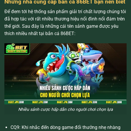
Những nhà cung cấp bắn cá 86BET bạn nên biết
Để đem tới hệ thống sản phẩm giải trí chất lượng chúng tôi
đã hợp tác với rất nhiều thương hiệu nổi đình nổi đám trên
thế giới. Sau đây là những cái tên sảnh game được yêu
thích nhiều nhất tại bắn cá 86BET:
Nhiều sảnh cược hấp dẫn cho người chơi chọn lựa
CQ9: Khi nhắc đến dòng game đổi thưởng nhẹ nhàng